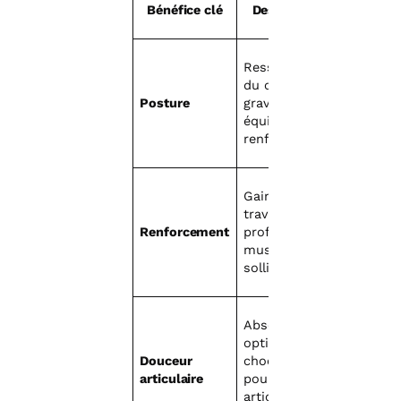
Bénéfice clé
Description
Resserrement
du centre de
Posture
gravité,
équilibre
renforcé
Gainage actif,
travail
Renforcement
profond des
muscles
sollicités
Absorption
optimale des
Douceur
chocs, idéal
articulaire
pour les
articulations