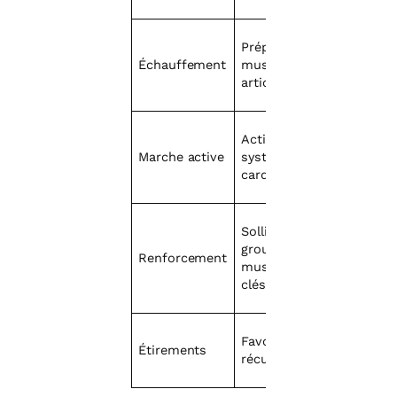
Préparer
Échauffement
muscles et
articulations
Activer le
Marche active
système
cardiovasculaire
Solliciter les
groupes
Renforcement
musculaires
clés
Favoriser la
Étirements
récupération