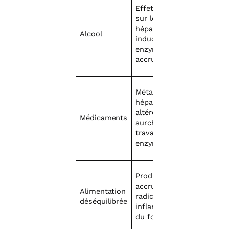
Effet toxique
sur les cellules
hépatiques,
Alcool
induction
enzymatique
accrue
Métabolisme
hépatique
altéré,
Médicaments
surcharge de
travail
enzymatique
Production
accrue de
Alimentation
radicaux libres,
déséquilibrée
inflammation
du foie