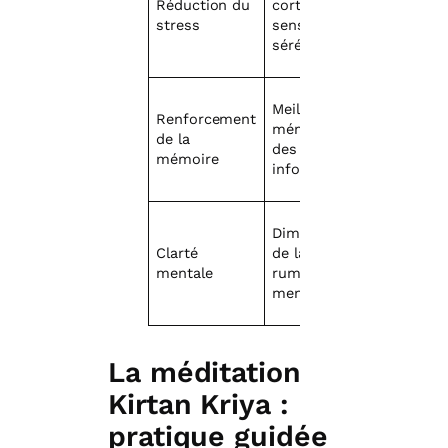
Réduction du
cortisol,
Méditati
stress
sensation de
quotidie
sérénité
Meilleure
Renforcement
Répétiti
mémorisation
de la
mantra 
des
mémoire
l’appren
informations
Diminution
Session
Clarté
de la
matinale
mentale
rumination
pause e
mentale
journée
La méditation
Kirtan Kriya :
pratique guidée