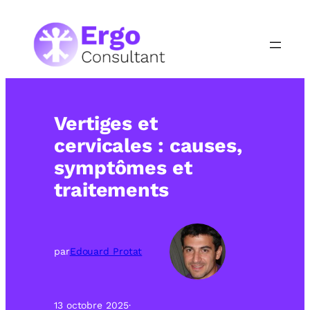
Aller
au
contenu
Vertiges et
cervicales : causes,
symptômes et
traitements
par
Edouard Protat
13 octobre 2025
·