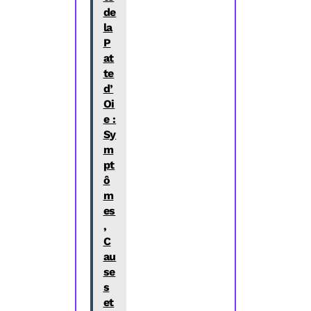
de
la
P
at
te
d’
Oi
e :
Sy
m
pt
ô
m
es
,
C
au
se
s
et