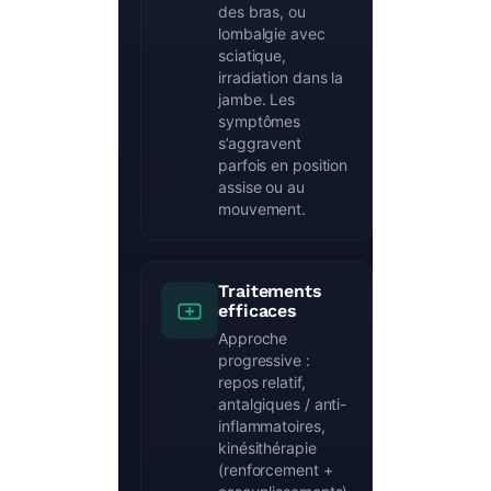
des bras, ou
lombalgie avec
sciatique,
irradiation dans la
jambe. Les
symptômes
s’aggravent
parfois en position
assise ou au
mouvement.
Traitements
efficaces
Approche
progressive :
repos relatif,
antalgiques / anti-
inflammatoires,
kinésithérapie
(renforcement +