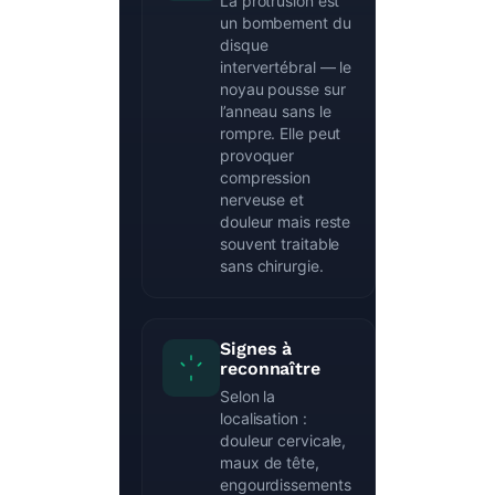
La protrusion est
un bombement du
disque
intervertébral — le
noyau pousse sur
l’anneau sans le
rompre. Elle peut
provoquer
compression
nerveuse et
douleur mais reste
souvent traitable
sans chirurgie.
Signes à
reconnaître
Selon la
localisation :
douleur cervicale,
maux de tête,
engourdissements