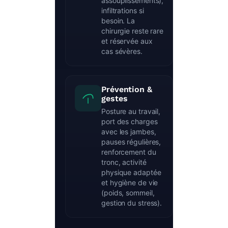
assouplissements),
infiltrations si
besoin. La
chirurgie reste rare
et réservée aux
cas sévères.
Prévention &
gestes
Posture au travail,
port des charges
avec les jambes,
pauses régulières,
renforcement du
tronc, activité
physique adaptée
et hygiène de vie
(poids, sommeil,
gestion du stress).