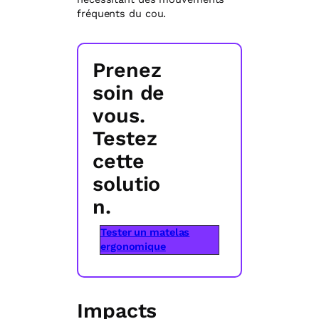
fréquents du cou.
Prenez
soin de
vous.
Testez
cette
solutio
n.
Tester un matelas
ergonomique
Impacts