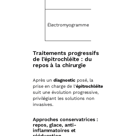
Par
Électromyogramme
Bilan nerveux
défi
mot
Traitements progressifs
de l’épitrochléite : du
repos à la chirurgie
Après un
diagnostic
posé, la
prise en charge de l’
épitrochléite
suit une évolution progressive,
privilégiant les solutions non
invasives.
Approches conservatrices :
repos, glace, anti-
inflammatoires et
rééducation