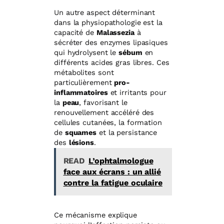
Un autre aspect déterminant
dans la physiopathologie est la
capacité de
Malassezia
à
sécréter des enzymes lipasiques
qui hydrolysent le
sébum
en
différents acides gras libres. Ces
métabolites sont
particulièrement
pro-
inflammatoires
et irritants pour
la
peau
, favorisant le
renouvellement accéléré des
cellules cutanées, la formation
de
squames
et la persistance
des
lésions
.
READ
L’ophtalmologue
face aux écrans : un allié
contre la fatigue oculaire
Ce mécanisme explique