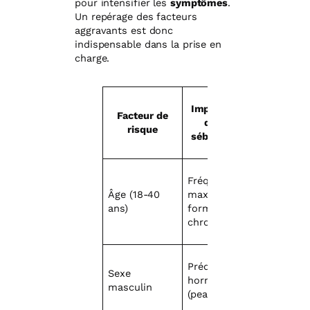
pour intensifier les
symptômes
.
Un repérage des facteurs
aggravants est donc
indispensable dans la prise en
charge.
Impact sur la
Facteur de
dermite
risque
séborrhéique
Fréquence
Âge (18-40
maximale des
ans)
formes
chroniques
Prédisposition
Sexe
hormonale
masculin
(peau grasse)