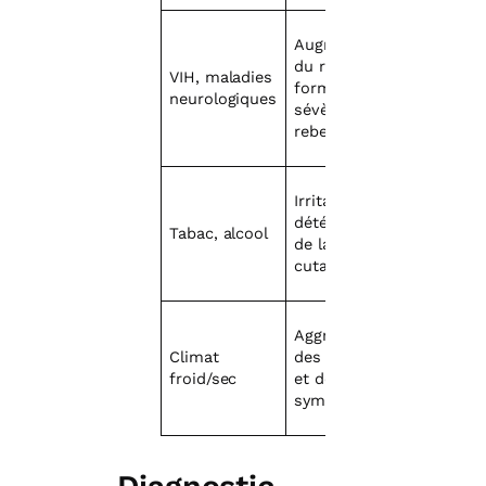
Augmentation
du risque de
VIH, maladies
formes
neurologiques
sévères ou
rebelles
Irritation et
détérioration
Tabac, alcool
de la barrière
cutanée
Aggravation
Climat
des poussées
froid/sec
et des
symptômes