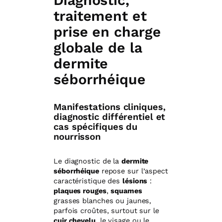
Diagnostic,
traitement et
prise en charge
globale de la
dermite
séborrhéique
Manifestations cliniques,
diagnostic différentiel et
cas spécifiques du
nourrisson
Le diagnostic de la
dermite
séborrhéique
repose sur l’aspect
caractéristique des
lésions
:
plaques rouges
,
squames
grasses blanches ou jaunes,
parfois croûtes, surtout sur le
cuir chevelu
, le visage ou le