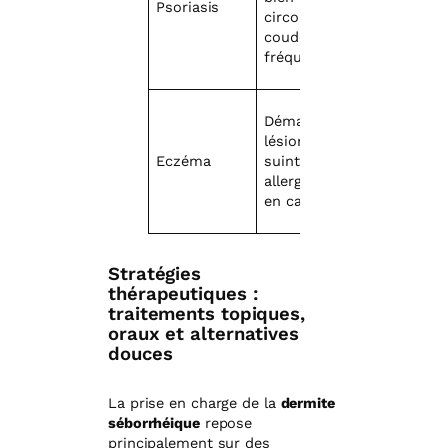
Psoriasis
circonscrites,
coudes/genoux
fréquemment
Démangeaisons,
lésions
Eczéma
suintantes,
allergie souvent
en cause
Stratégies
thérapeutiques :
traitements topiques,
oraux et alternatives
douces
La prise en charge de la
dermite
séborrhéique
repose
principalement sur des