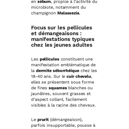
en
sébum
, propice à l’activité du
microbiote, notamment du
champignon
Malassezia
.
Focus sur les pellicules
et démangeaisons :
manifestations typiques
chez les jeunes adultes
Les
pellicules
constituent une
manifestation emblématique de
la
dermite séborrhéique
chez les
18-40 ans. Sur le
cuir chevelu
,
elles se présentent sous forme
de fines
squames
blanches ou
jaunâtres, souvent grasses et
d’aspect collant, facilement
visibles à la racine des cheveux.
Le
prurit
(démangeaison),
parfois insupportable, pousse à