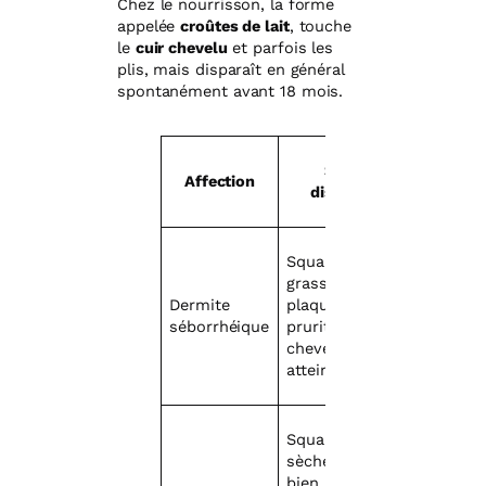
Chez le nourrisson, la forme
appelée
croûtes de lait
, touche
le
cuir chevelu
et parfois les
plis, mais disparaît en général
spontanément avant 18 mois.
Signes
Affection
distinctifs
Squames
grasses,
Dermite
plaques rouges,
séborrhéique
prurit, cuir
chevelu/zone T
atteints
Squames
sèches, plaques
bien